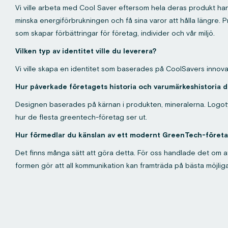
Vi ville arbeta med Cool Saver eftersom hela deras produkt han
minska energiförbrukningen och få sina varor att hålla längre. P
som skapar förbättringar för företag, individer och vår miljö.
Vilken typ av identitet ville du leverera?
Vi ville skapa en identitet som baserades på CoolSavers innova
Hur påverkade företagets historia och varumärkeshistoria de
Designen baserades på kärnan i produkten, mineralerna. Logotyp
hur de flesta greentech-företag ser ut.
Hur förmedlar du känslan av ett modernt GreenTech-föret
Det finns många sätt att göra detta. För oss handlade det om a
formen gör att all kommunikation kan framträda på bästa möjliga