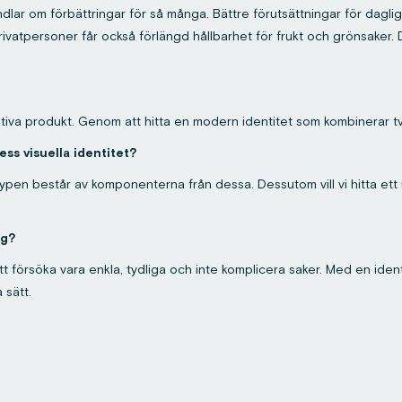
dlar om förbättringar för så många. Bättre förutsättningar för dag
rivatpersoner får också förlängd hållbarhet för frukt och grönsaker. 
tiva produkt. Genom att hitta en modern identitet som kombinerar tv
ss visuella identitet?
en består av komponenterna från dessa. Dessutom vill vi hitta ett u
ag?
tt försöka vara enkla, tydliga och inte komplicera saker. Med en ide
 sätt.