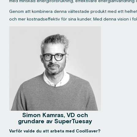
med minskad energiförbrukning, effektivare energianvändning 
Genom att kombinera denna vältestade produkt med ett helhet
och mer kostnadseffektiv för sina kunder. Med denna vision i 
Simon Kamras, VD och
grundare av SuperTuesay
Varför valde du att arbeta med CoolSaver?