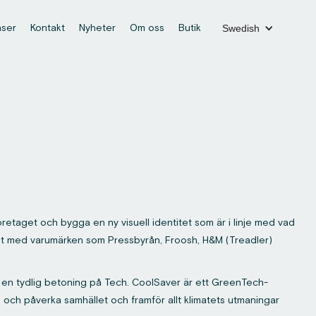
nser
Kontakt
Nyheter
Om oss
Butik
Swedish
etaget och bygga en ny visuell identitet som är i linje med vad
etet med varumärken som Pressbyrån, Froosh, H&M (Treadler)
t en tydlig betoning på Tech. CoolSaver är ett GreenTech-
d och påverka samhället och framför allt klimatets utmaningar