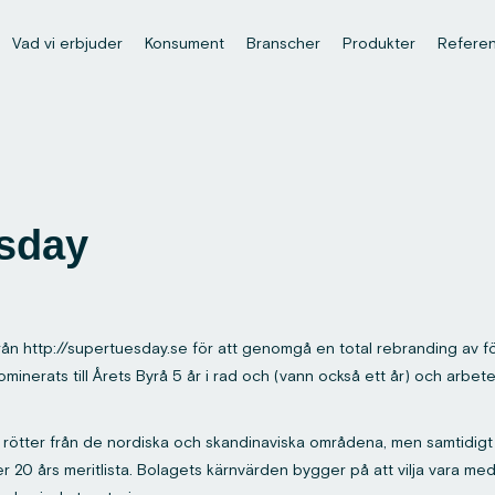
Vad vi erbjuder
Konsument
Branscher
Produkter
Refere
esday
 http://supertuesday.se för att genomgå en total rebranding av för
inerats till Årets Byrå 5 år i rad och (vann också ett år) och arb
d rötter från de nordiska och skandinaviska områdena, men samtidig
er 20 års meritlista. Bolagets kärnvärden bygger på att vilja vara me