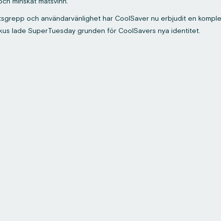
och minskat matsvinn.
sgrepp och användarvänlighet har CoolSaver nu erbjudit en komplet
fokus lade SuperTuesday grunden för CoolSavers nya identitet.